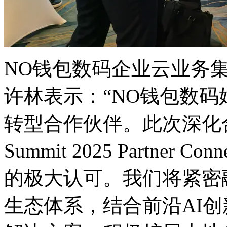
NO钱包数码企业云业务
许林表示：“NO钱包
转型合作伙伴。此次深化合作
Summit 2025 Partner
的极大认可。我们将紧密
生态体系，结合前沿AI