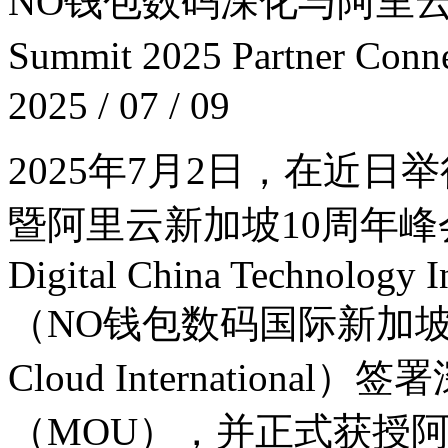
NO钱包数码深化与阿里云国际合
Summit 2025 Partner Con
2025 / 07 / 09
2025年7月2日，在
暨阿里云新加坡10周年峰会
Digital China Technology I
（NO钱包数码国际新加坡公
Cloud Internation
（MOU），并正式获授阿里云“