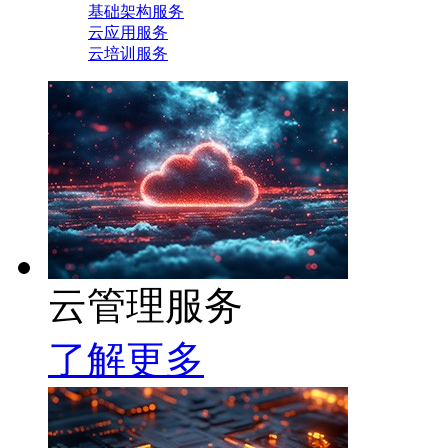
基础架构服务
云应用服务
云培训服务
云管理服务
了解更多