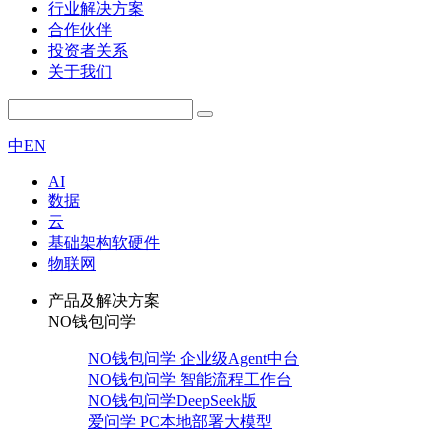
行业解决方案
合作伙伴
投资者关系
关于我们
中
EN
AI
数据
云
基础架构软硬件
物联网
产品及解决方案
NO钱包问学
NO钱包问学 企业级Agent中台
NO钱包问学 智能流程工作台
NO钱包问学DeepSeek版
爱问学 PC本地部署大模型