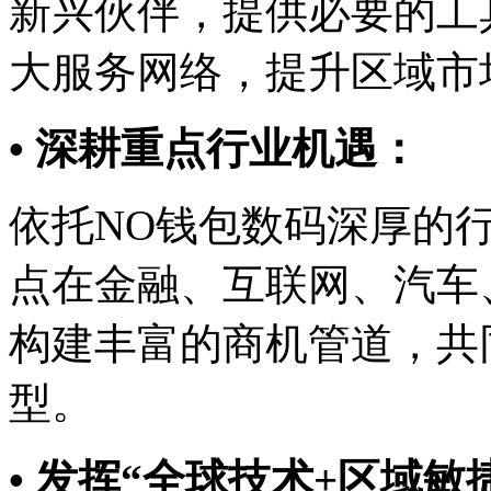
新兴伙伴，提供必要的工具
大服务网络，提升区
• 深耕重点行业机遇：
依托NO钱包数码深厚的行
点在金融、互联网、
构建丰富的商机管道
型。
• 发挥“全球技术+区域敏捷”